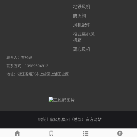
地铁风机
防火阀
风机配件
柜式离心风
机箱
离心风机
联系人：罗经理
联系方式：13989594913
地址：浙江省绍兴市上虞区上浦工业区
绍兴上虞风机集团（总部）官方网站