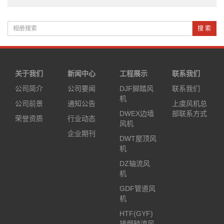
搜 索
关于我们
新闻中心
工程展示
联系我们
公司简介
公司要闻
DJF脚踏风
联系我们
机
公司前景
通知公告
上虞风机总
DWEX边墙
部联系方式
荣誉资质
行业动态
风机
企业期刊
DWT屋顶风
机
DZ轴流风
机
GDF管道风
机
HTF(GYF)
排烟轴流风